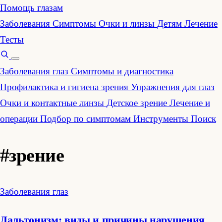
Помощь глазам
Заболевания
Симптомы
Очки и линзы
Детям
Лечение
Тесты
Заболевания глаз
Симптомы и диагностика
Профилактика и гигиена зрения
Упражнения для глаз
Очки и контактные линзы
Детское зрение
Лечение и
операции
Подбор по симптомам
Инструменты
Поиск
#зрение
Заболевания глаз
Дальтонизм: виды и причины нарушения