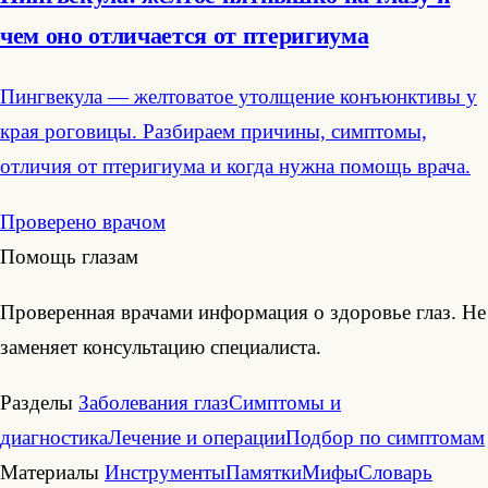
чем оно отличается от птеригиума
Пингвекула — желтоватое утолщение конъюнктивы у
края роговицы. Разбираем причины, симптомы,
отличия от птеригиума и когда нужна помощь врача.
Проверено врачом
Помощь глазам
Проверенная врачами информация о здоровье глаз. Не
заменяет консультацию специалиста.
Разделы
Заболевания глаз
Симптомы и
диагностика
Лечение и операции
Подбор по симптомам
Материалы
Инструменты
Памятки
Мифы
Словарь