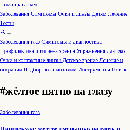
Помощь глазам
Заболевания
Симптомы
Очки и линзы
Детям
Лечение
Тесты
Заболевания глаз
Симптомы и диагностика
Профилактика и гигиена зрения
Упражнения для глаз
Очки и контактные линзы
Детское зрение
Лечение и
операции
Подбор по симптомам
Инструменты
Поиск
#жёлтое пятно на глазу
Заболевания глаз
Пингвекула: жёлтое пятнышко на глазу и