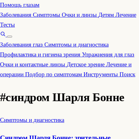
Помощь глазам
Заболевания
Симптомы
Очки и линзы
Детям
Лечение
Тесты
Заболевания глаз
Симптомы и диагностика
Профилактика и гигиена зрения
Упражнения для глаз
Очки и контактные линзы
Детское зрение
Лечение и
операции
Подбор по симптомам
Инструменты
Поиск
#синдром Шарля Бонне
Симптомы и диагностика
Синдром Шарля Бонне: зрительные