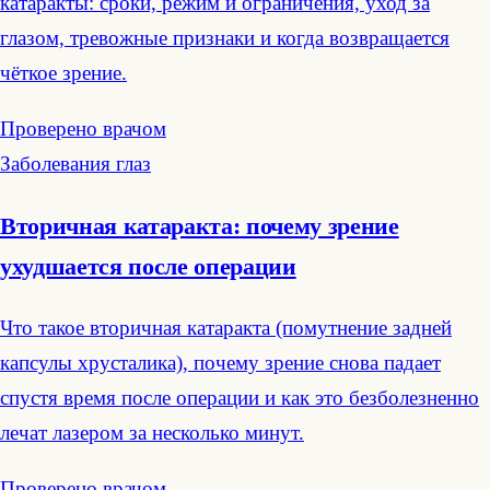
катаракты: сроки, режим и ограничения, уход за
глазом, тревожные признаки и когда возвращается
чёткое зрение.
Проверено врачом
Заболевания глаз
Вторичная катаракта: почему зрение
ухудшается после операции
Что такое вторичная катаракта (помутнение задней
капсулы хрусталика), почему зрение снова падает
спустя время после операции и как это безболезненно
лечат лазером за несколько минут.
Проверено врачом