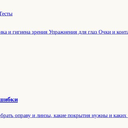
Тесты
ка и гигиена зрения
Упражнения для глаз
Очки и конт
ошибки
обрать оправу и линзы, какие покрытия нужны и каких