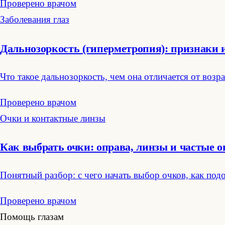
Проверено врачом
Заболевания глаз
Дальнозоркость (гиперметропия): признаки 
Что такое дальнозоркость, чем она отличается от воз
Проверено врачом
Очки и контактные линзы
Как выбрать очки: оправа, линзы и частые 
Понятный разбор: с чего начать выбор очков, как под
Проверено врачом
Помощь глазам