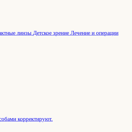
актные линзы
Детское зрение
Лечение и операции
особами корректируют.