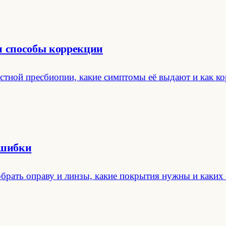
и способы коррекции
растной пресбиопии, какие симптомы её выдают и как к
ошибки
обрать оправу и линзы, какие покрытия нужны и каких