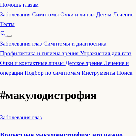
Помощь глазам
Заболевания
Симптомы
Очки и линзы
Детям
Лечение
Тесты
Заболевания глаз
Симптомы и диагностика
Профилактика и гигиена зрения
Упражнения для глаз
Очки и контактные линзы
Детское зрение
Лечение и
операции
Подбор по симптомам
Инструменты
Поиск
#макулодистрофия
Заболевания глаз
Возрастная макулодистрофия: что важно