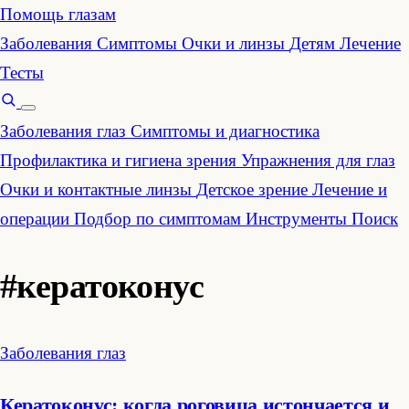
Помощь глазам
Заболевания
Симптомы
Очки и линзы
Детям
Лечение
Тесты
Заболевания глаз
Симптомы и диагностика
Профилактика и гигиена зрения
Упражнения для глаз
Очки и контактные линзы
Детское зрение
Лечение и
операции
Подбор по симптомам
Инструменты
Поиск
#кератоконус
Заболевания глаз
Кератоконус: когда роговица истончается и