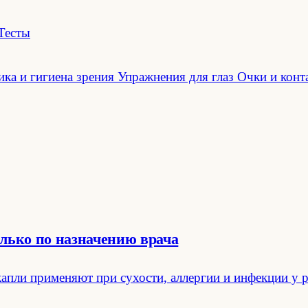
Тесты
ка и гигиена зрения
Упражнения для глаз
Очки и конт
олько по назначению врача
капли применяют при сухости, аллергии и инфекции у 