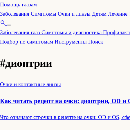
Помощь глазам
Заболевания
Симптомы
Очки и линзы
Детям
Лечение
Заболевания глаз
Симптомы и диагностика
Профилакти
Подбор по симптомам
Инструменты
Поиск
#диоптрии
Очки и контактные линзы
Как читать рецепт на очки: диоптрии, OD и 
Что означают строчки в рецепте на очки: OD и OS, сф