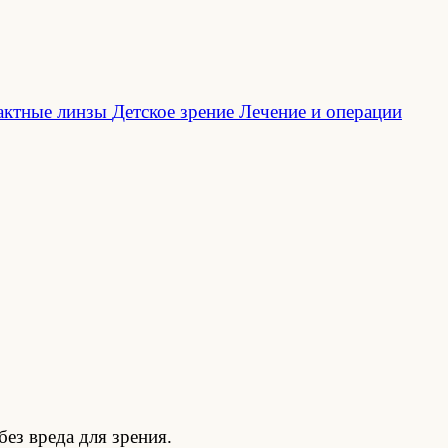
актные линзы
Детское зрение
Лечение и операции
без вреда для зрения.