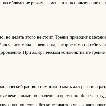
 несоблюдение режима замены или использование неп
но, но делать этого не стоит. Трение приводит к меха
росу гистамина — вещества, которое само по себе усил
ыздоровление. При аллергическом конъюнктивите трени
логический раствор помогают смыть аллерген или разд
ые веки снижает воспаление и временно облегчает зуд
кусственной слезы без консервантов увлажняют пове