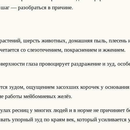
й шаг — разобраться в причине.
растений, шерсть животных, домашняя пыль, плесень 
четается со слезотечением, покраснением и жжением.
ерхности глаза провоцирует раздражение и зуд, особен
тся зудом, ощущением засохших корочек у основания 
ие работы мейбомиевых желёз.
ах ресниц у многих людей и в норме не причиняет б
ать упорный зуд по краям век, который усиливается 