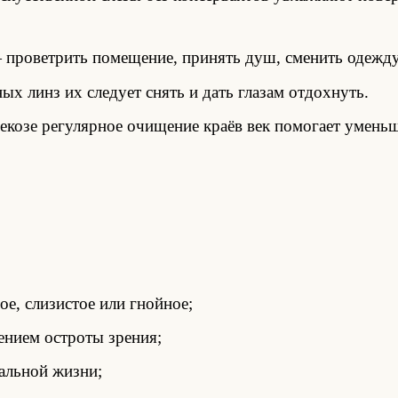
 проветрить помещение, принять душ, сменить одежду 
х линз их следует снять и дать глазам отдохнуть.
екозе регулярное очищение краёв век помогает умень
ое, слизистое или гнойное;
ением остроты зрения;
альной жизни;