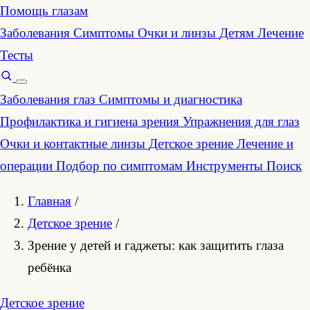
Помощь глазам
Заболевания
Симптомы
Очки и линзы
Детям
Лечение
Тесты
Заболевания глаз
Симптомы и диагностика
Профилактика и гигиена зрения
Упражнения для глаз
Очки и контактные линзы
Детское зрение
Лечение и
операции
Подбор по симптомам
Инструменты
Поиск
Главная
/
Детское зрение
/
Зрение у детей и гаджеты: как защитить глаза
ребёнка
Детское зрение