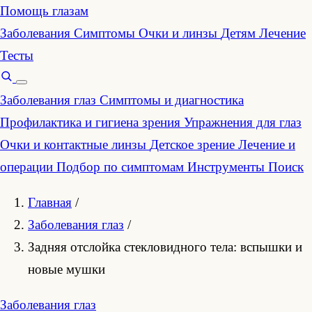
Помощь глазам
Заболевания
Симптомы
Очки и линзы
Детям
Лечение
Тесты
Заболевания глаз
Симптомы и диагностика
Профилактика и гигиена зрения
Упражнения для глаз
Очки и контактные линзы
Детское зрение
Лечение и
операции
Подбор по симптомам
Инструменты
Поиск
Главная
/
Заболевания глаз
/
Задняя отслойка стекловидного тела: вспышки и
новые мушки
Заболевания глаз