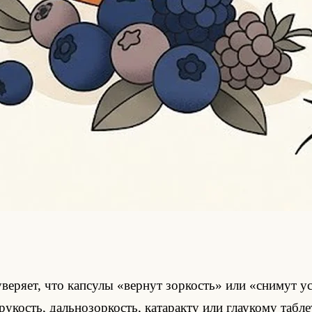
веряет, что капсулы «вернут зоркость» или «снимут у
орукость, дальнозоркость, катаракту или глаукому таб