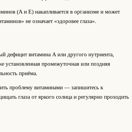
инов (A и E) накапливается в организме и может
таминов» не означает «здоровее глаза».
ный дефицит витамина A или другого нутриента,
кже установленная промежуточная или поздняя
льность приёма.
ешить проблему витаминами — запишитесь к
щищать глаза от яркого солнца и регулярно проходить