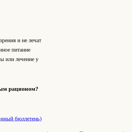
зрения и не лечат
нное питание
зы или лечение у
ным рационом?
онный бюллетень)