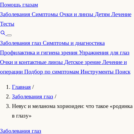
Помощь глазам
Заболевания
Симптомы
Очки и линзы
Детям
Лечение
Тесты
Заболевания глаз
Симптомы и диагностика
Профилактика и гигиена зрения
Упражнения для глаз
Очки и контактные линзы
Детское зрение
Лечение и
операции
Подбор по симптомам
Инструменты
Поиск
Главная
/
Заболевания глаз
/
Невус и меланома хориоидеи: что такое «родинка
в глазу»
Заболевания глаз