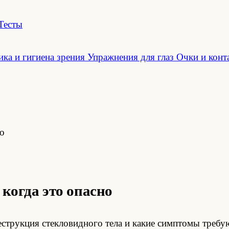
Тесты
ка и гигиена зрения
Упражнения для глаз
Очки и конт
но
когда это опасно
еструкция стекловидного тела и какие симптомы требу