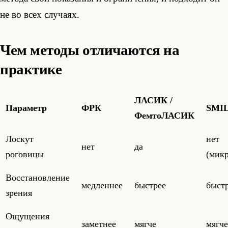
не во всех случаях.
Чем методы отличаются на
практике
ЛАСИК /
Параметр
ФРК
SMI
ФемтоЛАСИК
Лоскут
нет
нет
да
роговицы
(микр
Восстановление
медленнее
быстрее
быст
зрения
Ощущения
заметнее
мягче
мягч