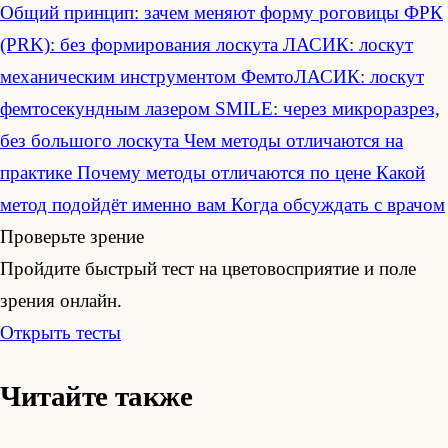
Общий принцип: зачем меняют форму роговицы
ФРК
(PRK): без формирования лоскута
ЛАСИК: лоскут
механическим инструментом
ФемтоЛАСИК: лоскут
фемтосекундным лазером
SMILE: через микроразрез,
без большого лоскута
Чем методы отличаются на
практике
Почему методы отличаются по цене
Какой
метод подойдёт именно вам
Когда обсуждать с врачом
Проверьте зрение
Пройдите быстрый тест на цветовосприятие и поле
зрения онлайн.
Открыть тесты
Читайте также