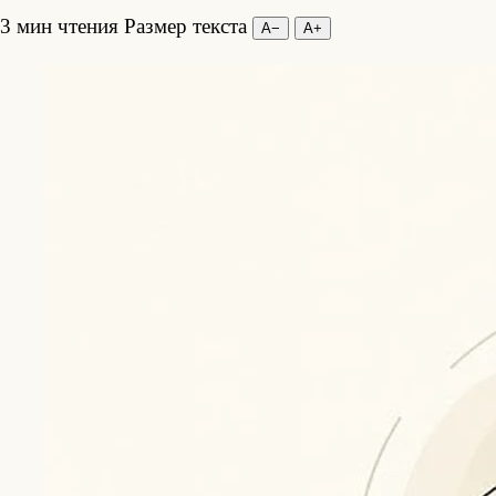
3 мин чтения
Размер текста
А−
А+