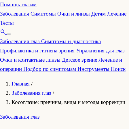
Помощь глазам
Заболевания
Симптомы
Очки и линзы
Детям
Лечение
Тесты
Заболевания глаз
Симптомы и диагностика
Профилактика и гигиена зрения
Упражнения для глаз
Очки и контактные линзы
Детское зрение
Лечение и
операции
Подбор по симптомам
Инструменты
Поиск
Главная
/
Заболевания глаз
/
Косоглазие: причины, виды и методы коррекции
Заболевания глаз