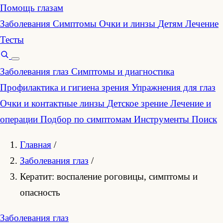
Помощь глазам
Заболевания
Симптомы
Очки и линзы
Детям
Лечение
Тесты
Заболевания глаз
Симптомы и диагностика
Профилактика и гигиена зрения
Упражнения для глаз
Очки и контактные линзы
Детское зрение
Лечение и
операции
Подбор по симптомам
Инструменты
Поиск
Главная
/
Заболевания глаз
/
Кератит: воспаление роговицы, симптомы и
опасность
Заболевания глаз