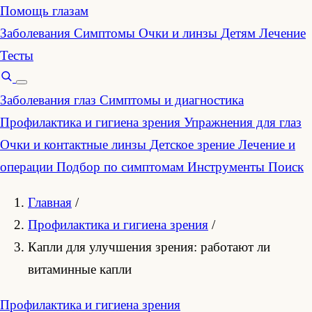
Помощь глазам
Заболевания
Симптомы
Очки и линзы
Детям
Лечение
Тесты
Заболевания глаз
Симптомы и диагностика
Профилактика и гигиена зрения
Упражнения для глаз
Очки и контактные линзы
Детское зрение
Лечение и
операции
Подбор по симптомам
Инструменты
Поиск
Главная
/
Профилактика и гигиена зрения
/
Капли для улучшения зрения: работают ли
витаминные капли
Профилактика и гигиена зрения