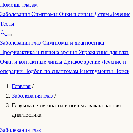
Помощь глазам
Заболевания
Симптомы
Очки и линзы
Детям
Лечение
Тесты
Заболевания глаз
Симптомы и диагностика
Профилактика и гигиена зрения
Упражнения для глаз
Очки и контактные линзы
Детское зрение
Лечение и
операции
Подбор по симптомам
Инструменты
Поиск
Главная
/
Заболевания глаз
/
Глаукома: чем опасна и почему важна ранняя
диагностика
Заболевания глаз