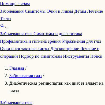
Помощь глазам
Заболевания
Симптомы
Очки и линзы
Детям
Лечение
Тесты
Заболевания глаз
Симптомы и диагностика
Профилактика и гигиена зрения
Упражнения для глаз
Очки и контактные линзы
Детское зрение
Лечение и
операции
Подбор по симптомам
Инструменты
Поиск
Главная
/
Заболевания глаз
/
Диабетическая ретинопатия: как диабет влияет на
глаза
Заболевания глаз