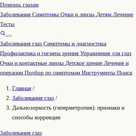
Помощь глазам
Заболевания
Симптомы
Очки и линзы
Детям
Лечение
Тесты
Заболевания глаз
Симптомы и диагностика
Профилактика и гигиена зрения
Упражнения для глаз
Очки и контактные линзы
Детское зрение
Лечение и
операции
Подбор по симптомам
Инструменты
Поиск
Главная
/
Заболевания глаз
/
Дальнозоркость (гиперметропия): признаки и
способы коррекции
Заболевания глаз